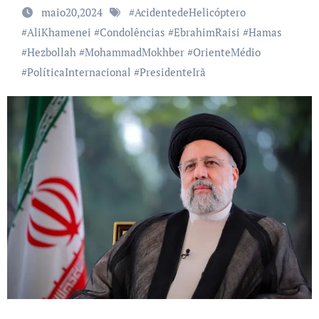
maio20,2024
#
AcidentedeHelicóptero
#
AliKhamenei
#
Condolências
#
EbrahimRaisi
#
Hamas
#
Hezbollah
#
MohammadMokhber
#
OrienteMédio
#
PolíticaInternacional
#
PresidenteIrã