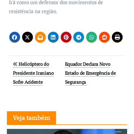
Irã como um defensor dos movimentos de
resistência na região.
Navegação
Helicóptero do
Equador Declara Novo
de
Presidente Iraniano
Estado de Emergência de
Sofre Acidente
Segurança
Post
Veja também