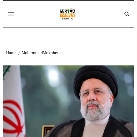
Skip
to
content
Home
MohammadMokhber