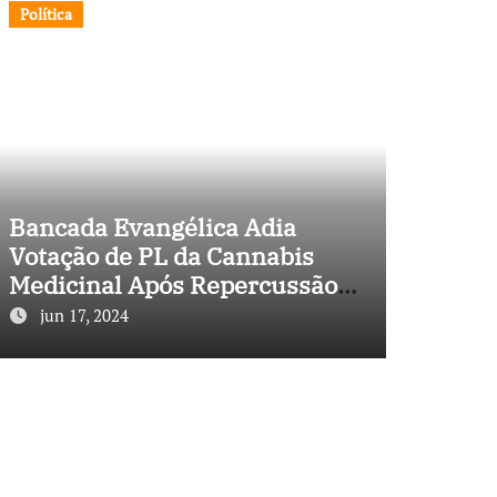
Política
Bancada Evangélica Adia
Votação de PL da Cannabis
Medicinal Após Repercussão
Negativa
jun 17, 2024