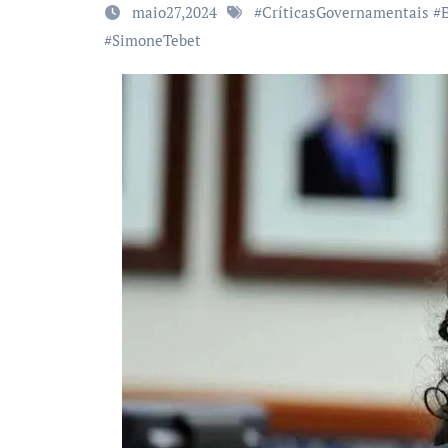
maio27,2024
#
CríticasGovernamentais
#
#
SimoneTebet