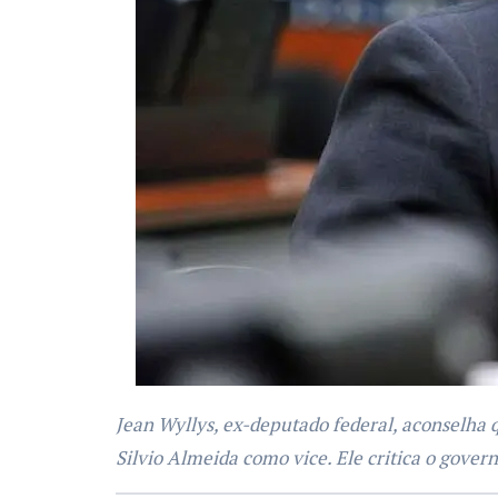
Jean Wyllys, ex-deputado federal, aconselha que Lula não se candidate à reeleição em 2026 e sugere Simone Tebet como candidata à presidência, com
Silvio Almeida como vice. Ele critica o gove