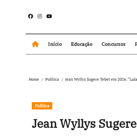
Skip
to
content
Início
Educação
Concursos
P
Home
Política
Jean Wyllys Sugere Tebet em 2026: “Lula
Política
Jean Wyllys Sugere