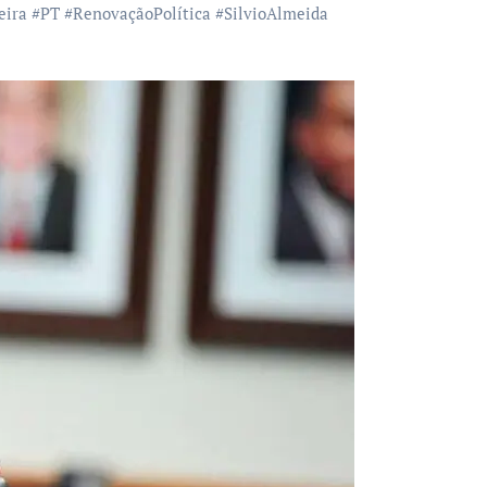
eira
#
PT
#
RenovaçãoPolítica
#
SilvioAlmeida