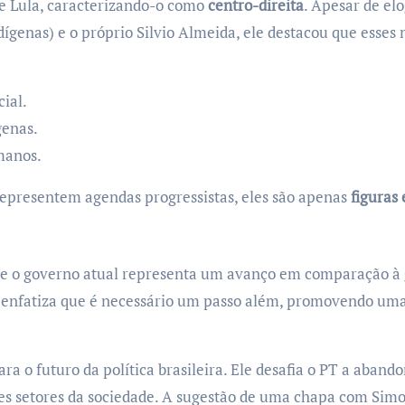
de Lula, caracterizando-o como
centro-direita
. Apesar de el
ndígenas) e o próprio Silvio Almeida, ele destacou que esse
cial.
genas.
manos.
representem agendas progressistas, eles são apenas
figuras
ue o governo atual representa um avanço em comparação à ge
le enfatiza que é necessário um passo além, promovendo um
a o futuro da política brasileira. Ele desafia o PT a aband
es setores da sociedade. A sugestão de uma chapa com Simo