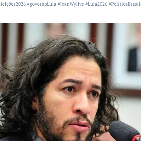
Eleições2026
#
governoLula
#
JeanWyllys
#
Lula2026
#
PolíticaBrasil