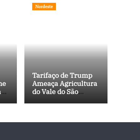
Nordeste
Tarifaço de Trump
ne
Ameaça Agricultura
a
do Vale do São
 de
Francisco, e
Políticos Buscam
Soluções