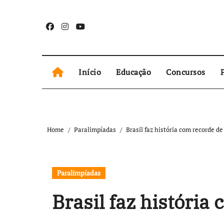
Skip
to
content
Início
Educação
Concursos
P
Home
Paralimpíadas
Brasil faz história com recorde 
Paralimpíadas
Brasil faz históri