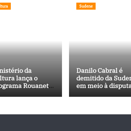
ltura
Sudene
nistério da
Danilo Cabral é
ltura lança o
demitido da Sude
ograma Rouanet
em meio à disput
rdeste com
política e pressão
vestimento de R$
outros estados
 milhões