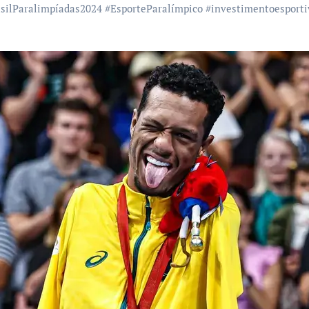
asilParalimpíadas2024
#
EsporteParalímpico
#
investimentoesporti