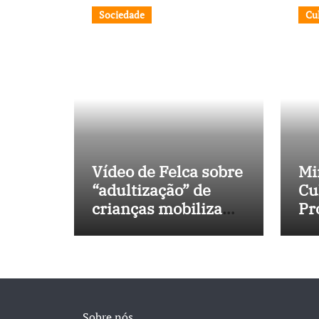
Sociedade
Cu
Vídeo de Felca sobre
Mi
“adultização” de
Cu
crianças mobiliza
Pr
sociedade e
No
pressiona Congresso
in
40
Sobre nós