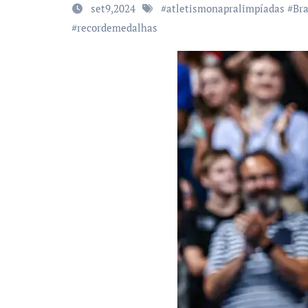
set9,2024
#
atletismonapralimpíadas
#
Br
#
recordemedalhas