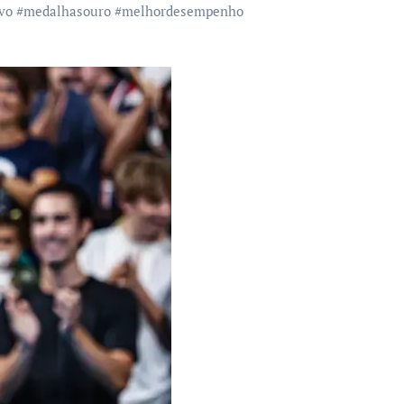
vo
#
medalhasouro
#
melhordesempenho