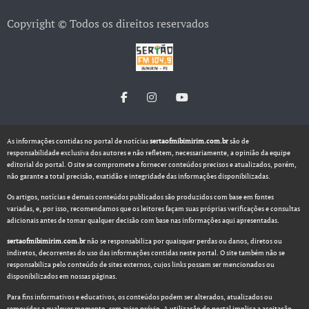
Copyright © Todos os direitos reservados
As informações contidas no portal de notícias
sertaofmibimirim.com.br
são de
responsabilidade exclusiva dos autores e não refletem, necessariamente, a opinião da equipe
editorial do portal. O site se compromete a fornecer conteúdos precisos e atualizados, porém,
não garante a total precisão, exatidão e integridade das informações disponibilizadas.
Os artigos, notícias e demais conteúdos publicados são produzidos com base em fontes
variadas, e, por isso, recomendamos que os leitores façam suas próprias verificações e consultas
adicionais antes de tomar qualquer decisão com base nas informações aqui apresentadas.
sertaofmibimirim.com.br
não se responsabiliza por quaisquer perdas ou danos, diretos ou
indiretos, decorrentes do uso das informações contidas neste portal. O site também não se
responsabiliza pelo conteúdo de sites externos, cujos links possam ser mencionados ou
disponibilizados em nossas páginas.
Para fins informativos e educativos, os conteúdos podem ser alterados, atualizados ou
removidos a qualquer momento, sem aviso prévio. A utilização do portal implica a aceitação