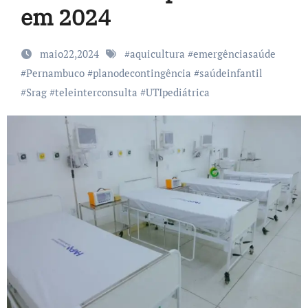
em 2024
maio22,2024
#
aquicultura
#
emergênciasaúde
#
Pernambuco
#
planodecontingência
#
saúdeinfantil
#
Srag
#
teleinterconsulta
#
UTIpediátrica