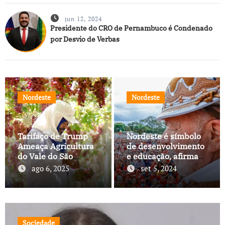
jun 12, 2024
Presidente do CRO de Pernambuco é Condenado
por Desvio de Verbas
Nordeste
Nordeste
Tarifaço de Trump
Nordeste é símbolo
Ameaça Agricultura
de desenvolvimento
do Vale do São
e educação, afirma
Francisco, e Políticos
Lula
ago 6, 2025
set 5, 2024
Buscam Soluções
Sociedade