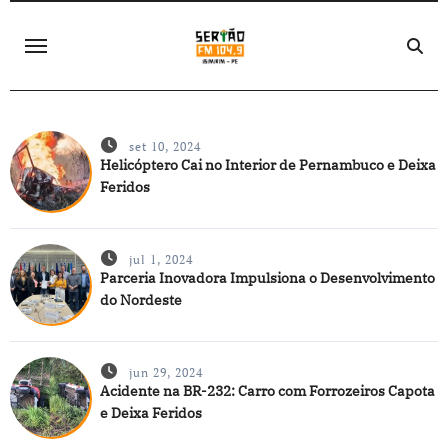
Skip
to
content
set 10, 2024
Helicóptero Cai no Interior de Pernambuco e Deixa
Feridos
jul 1, 2024
Parceria Inovadora Impulsiona o Desenvolvimento
do Nordeste
jun 29, 2024
Acidente na BR-232: Carro com Forrozeiros Capota
e Deixa Feridos