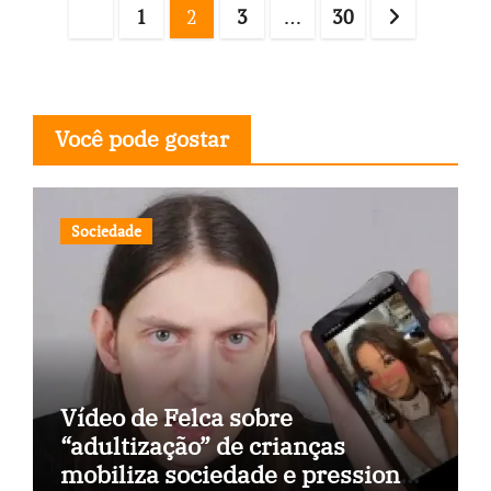
Navegação
1
2
3
…
30
por
posts
Você pode gostar
Sociedade
Vídeo de Felca sobre
“adultização” de crianças
mobiliza sociedade e pressiona