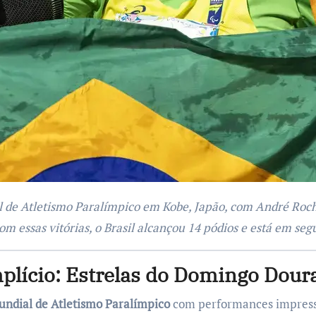
m essas vitórias, o Brasil alcançou 14 pódios e está em se
mplício: Estrelas do Domingo Dour
ndial de Atletismo Paralímpico
com performances impressi