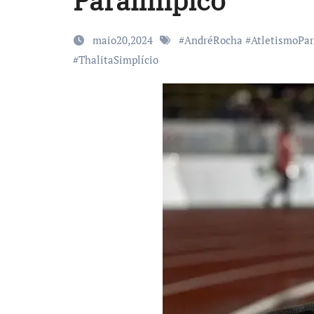
Paralímpico
maio20,2024
#
AndréRocha
#
AtletismoPar
#
ThalitaSimplício