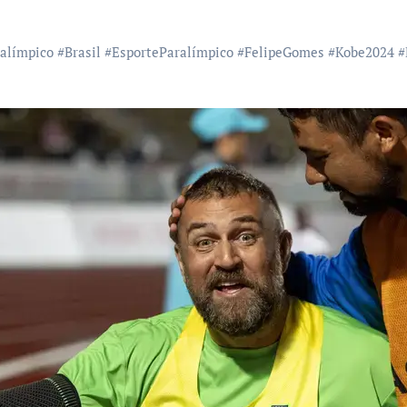
alímpico
#
Brasil
#
EsporteParalímpico
#
FelipeGomes
#
Kobe2024
#