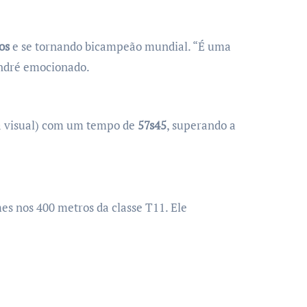
os
e se tornando bicampeão mundial. “É uma
André emocionado.
ia visual) com um tempo de
57s45
, superando a
s nos 400 metros da classe T11. Ele