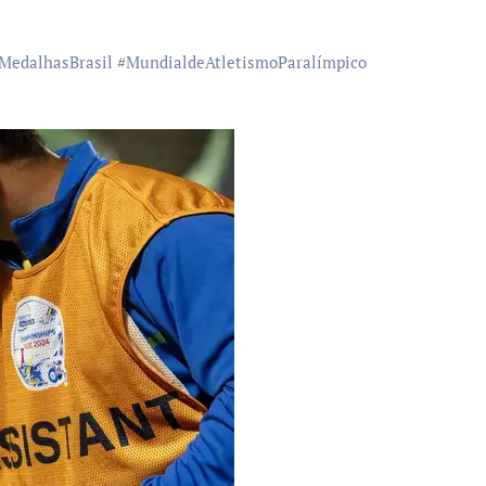
MedalhasBrasil
#
MundialdeAtletismoParalímpico