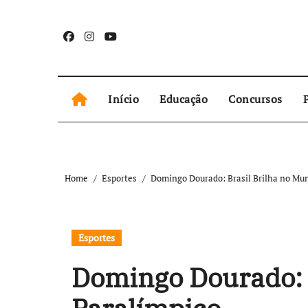
Skip
to
content
Início
Educação
Concursos
P
Home
Esportes
Domingo Dourado: Brasil Brilha no Mun
Esportes
Domingo Dourado: B