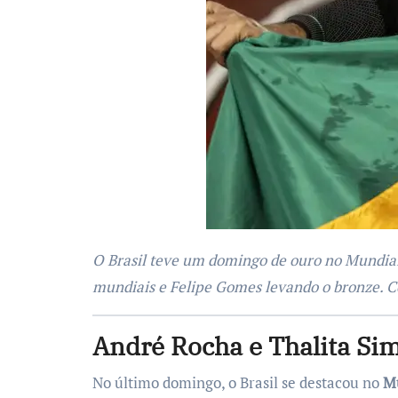
O Brasil teve um domingo de ouro no Mundial de Atletismo Paralímpico em Kobe, Japão, com André Rocha e Thalita Simplício conquistando títulos
mundiais e Felipe Gomes levando o bronze. Co
André Rocha e Thalita Si
No último domingo, o Brasil se destacou no
Mu