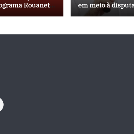
ograma Rouanet
em meio à disput
rdeste com
política e pressão
vestimento de R$
outros estados
 milhões