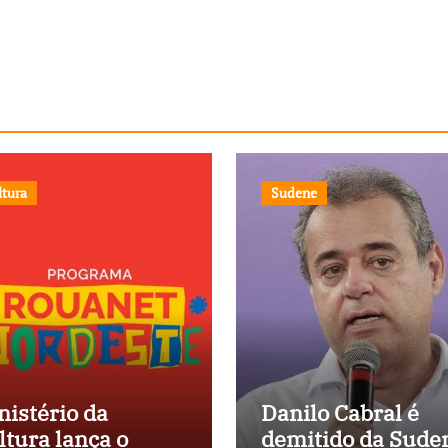
ltura
Sudene
nistério da
Danilo Cabral é
ltura lança o
demitido da Sude