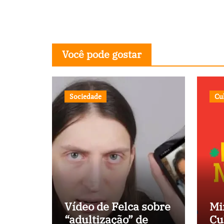
Você pode gostar
Sociedade
Cu
Vídeo de Felca sobre
Mi
“adultização” de
Cu