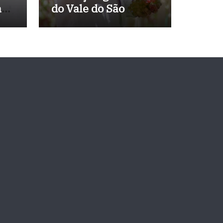
a
do Vale do São
 de
Francisco, e
Políticos Buscam
Soluções