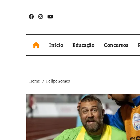
Skip
to
content
Início
Educação
Concursos
P
Home
FelipeGomes