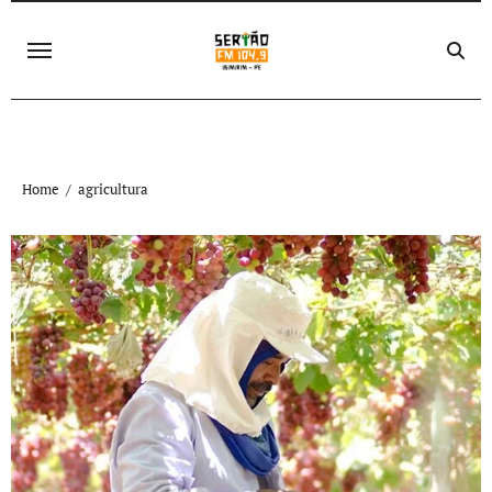
Skip
to
content
Home
agricultura