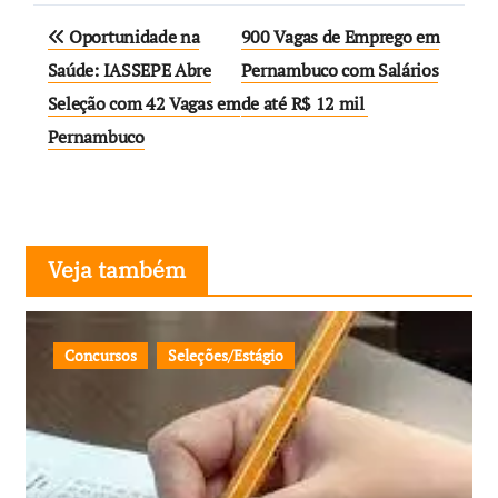
Navegação
Oportunidade na
900 Vagas de Emprego em
de
Saúde: IASSEPE Abre
Pernambuco com Salários
Seleção com 42 Vagas em
de até R$ 12 mil
Post
Pernambuco
Veja também
Concursos
Seleções/Estágio