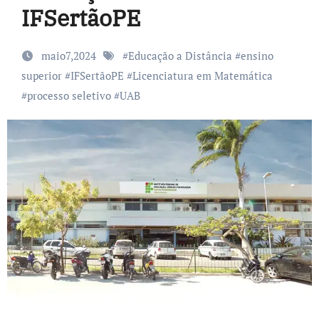
IFSertãoPE
maio7,2024
#
Educação a Distância
#
ensino
superior
#
IFSertãoPE
#
Licenciatura em Matemática
#
processo seletivo
#
UAB