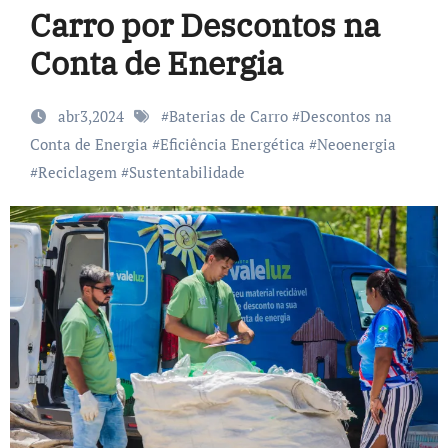
Carro por Descontos na
Conta de Energia
abr3,2024
#
Baterias de Carro
#
Descontos na
Conta de Energia
#
Eficiência Energética
#
Neoenergia
#
Reciclagem
#
Sustentabilidade