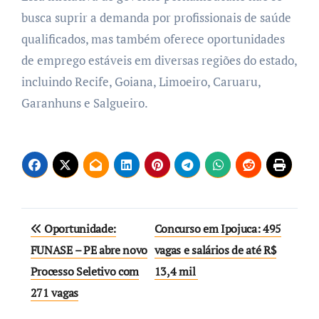
busca suprir a demanda por profissionais de saúde
qualificados, mas também oferece oportunidades
de emprego estáveis em diversas regiões do estado,
incluindo Recife, Goiana, Limoeiro, Caruaru,
Garanhuns e Salgueiro.
Navegação
Oportunidade:
Concurso em Ipojuca: 495
de
FUNASE – PE abre novo
vagas e salários de até R$
Processo Seletivo com
13,4 mil
Post
271 vagas