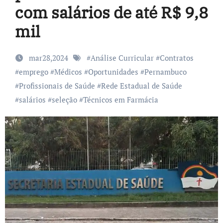
com salários de até R$ 9,8
mil
mar28,2024
#
Análise Curricular
#
Contratos
#
emprego
#
Médicos
#
Oportunidades
#
Pernambuco
#
Profissionais de Saúde
#
Rede Estadual de Saúde
#
salários
#
seleção
#
Técnicos em Farmácia