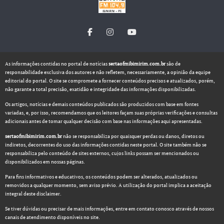
As informações contidas no portal de notícias
sertaofmibimirim.com.br
são de
responsabilidade exclusiva dos autores e não refletem, necessariamente, a opinião da equipe
editorial do portal. O site se compromete a fornecer conteúdos precisos e atualizados, porém,
não garante a total precisão, exatidão e integridade das informações disponibilizadas.
Os artigos, notícias e demais conteúdos publicados são produzidos com base em fontes
variadas, e, por isso, recomendamos que os leitores façam suas próprias verificações e consultas
adicionais antes de tomar qualquer decisão com base nas informações aqui apresentadas.
sertaofmibimirim.com.br
não se responsabiliza por quaisquer perdas ou danos, diretos ou
indiretos, decorrentes do uso das informações contidas neste portal. O site também não se
responsabiliza pelo conteúdo de sites externos, cujos links possam ser mencionados ou
disponibilizados em nossas páginas.
Para fins informativos e educativos, os conteúdos podem ser alterados, atualizados ou
removidos a qualquer momento, sem aviso prévio. A utilização do portal implica a aceitação
integral deste disclaimer.
Se tiver dúvidas ou precisar de mais informações, entre em contato conosco através de nossos
canais de atendimento disponíveis no site.