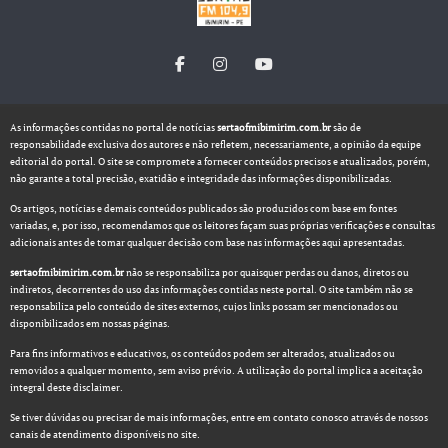
As informações contidas no portal de notícias
sertaofmibimirim.com.br
são de
responsabilidade exclusiva dos autores e não refletem, necessariamente, a opinião da equipe
editorial do portal. O site se compromete a fornecer conteúdos precisos e atualizados, porém,
não garante a total precisão, exatidão e integridade das informações disponibilizadas.
Os artigos, notícias e demais conteúdos publicados são produzidos com base em fontes
variadas, e, por isso, recomendamos que os leitores façam suas próprias verificações e consultas
adicionais antes de tomar qualquer decisão com base nas informações aqui apresentadas.
sertaofmibimirim.com.br
não se responsabiliza por quaisquer perdas ou danos, diretos ou
indiretos, decorrentes do uso das informações contidas neste portal. O site também não se
responsabiliza pelo conteúdo de sites externos, cujos links possam ser mencionados ou
disponibilizados em nossas páginas.
Para fins informativos e educativos, os conteúdos podem ser alterados, atualizados ou
removidos a qualquer momento, sem aviso prévio. A utilização do portal implica a aceitação
integral deste disclaimer.
Se tiver dúvidas ou precisar de mais informações, entre em contato conosco através de nossos
canais de atendimento disponíveis no site.