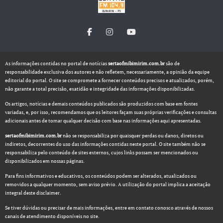
As informações contidas no portal de notícias
sertaofmibimirim.com.br
são de
responsabilidade exclusiva dos autores e não refletem, necessariamente, a opinião da equipe
editorial do portal. O site se compromete a fornecer conteúdos precisos e atualizados, porém,
não garante a total precisão, exatidão e integridade das informações disponibilizadas.
Os artigos, notícias e demais conteúdos publicados são produzidos com base em fontes
variadas, e, por isso, recomendamos que os leitores façam suas próprias verificações e consultas
adicionais antes de tomar qualquer decisão com base nas informações aqui apresentadas.
sertaofmibimirim.com.br
não se responsabiliza por quaisquer perdas ou danos, diretos ou
indiretos, decorrentes do uso das informações contidas neste portal. O site também não se
responsabiliza pelo conteúdo de sites externos, cujos links possam ser mencionados ou
disponibilizados em nossas páginas.
Para fins informativos e educativos, os conteúdos podem ser alterados, atualizados ou
removidos a qualquer momento, sem aviso prévio. A utilização do portal implica a aceitação
integral deste disclaimer.
Se tiver dúvidas ou precisar de mais informações, entre em contato conosco através de nossos
canais de atendimento disponíveis no site.