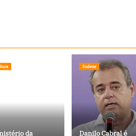
ltura
Sudene
nistério da
Danilo Cabral é