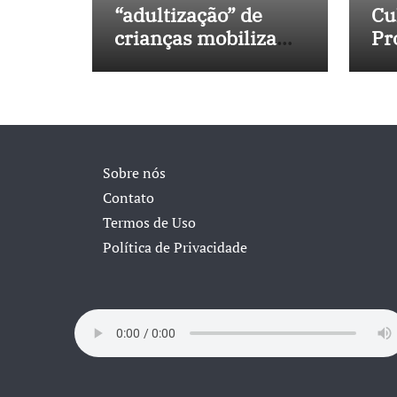
“adultização” de
Cu
crianças mobiliza
Pr
sociedade e
No
pressiona Congresso
in
40
Sobre nós
Contato
Termos de Uso
Política de Privacidade