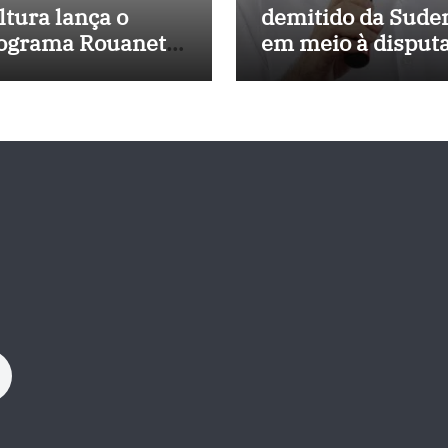
ltura lança o
demitido da Sude
ograma Rouanet
em meio à disput
rdeste com
política e pressão
vestimento de R$
outros estados
 milhões