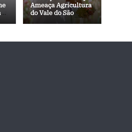
ne
Ameaça Agricultura
a
do Vale do São
 de
Francisco, e
Políticos Buscam
Soluções