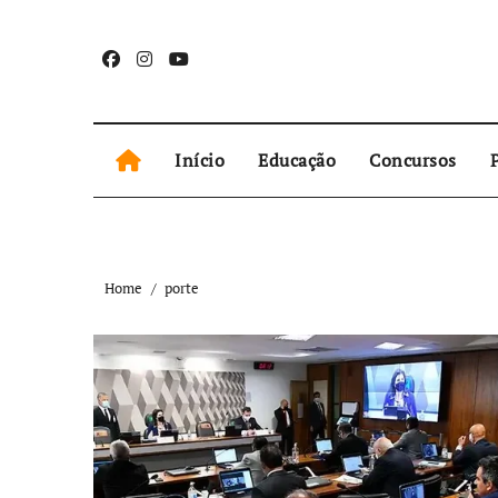
Skip
to
content
Início
Educação
Concursos
P
Home
porte