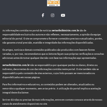
As informações contidas no portal de notícias
sertaofmibimirim.com.br
são de
responsabilidade exclusiva dos autores e não refletem, necessariamente, a opinião da equipe
editorial do portal. O site se compromete a fornecer conteúdos precisos e atualizados, porém,
não garante a total precisão, exatidão e integridade das informações disponibilizadas.
Os artigos, notícias e demais conteúdos publicados são produzidos com base em fontes
variadas, e, por isso, recomendamos que os leitores façam suas próprias verificações e consultas
adicionais antes de tomar qualquer decisão com base nas informações aqui apresentadas.
sertaofmibimirim.com.br
não se responsabiliza por quaisquer perdas ou danos, diretos ou
indiretos, decorrentes do uso das informações contidas neste portal. O site também não se
responsabiliza pelo conteúdo de sites externos, cujos links possam ser mencionados ou
disponibilizados em nossas páginas.
Para fins informativos e educativos, os conteúdos podem ser alterados, atualizados ou
removidos a qualquer momento, sem aviso prévio. A utilização do portal implica a aceitação
integral deste disclaimer.
Se tiver dúvidas ou precisar de mais informações, entre em contato conosco através de nossos
canais de atendimento disponíveis no site.