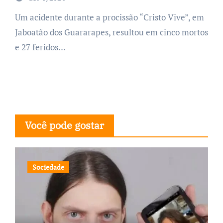
Um acidente durante a procissão “Cristo Vive”, em
Jaboatão dos Guararapes, resultou em cinco mortos
e 27 feridos…
Você pode gostar
Sociedade