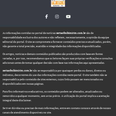
As informações contidas no portal de notícias
sertaofmibimirim.com.br
são de
responsabilidade exclusiva dos autores e não refletem, necessariamente, a opinião da equipe
editorial do portal. O site se compromete a fornecer conteúdos precisos e atualizados, porém,
não garante a total precisão, exatidão e integridade das informações disponibilizadas.
Os artigos, notícias e demais conteúdos publicados são produzidos com base em fontes
variadas, e, por isso, recomendamos que os leitores façam suas próprias verificações e consultas
adicionais antes de tomar qualquer decisão com base nas informações aqui apresentadas.
sertaofmibimirim.com.br
não se responsabiliza por quaisquer perdas ou danos, diretos ou
indiretos, decorrentes do uso das informações contidas neste portal. O site também não se
responsabiliza pelo conteúdo de sites externos, cujos links possam ser mencionados ou
disponibilizados em nossas páginas.
Para fins informativos e educativos, os conteúdos podem ser alterados, atualizados ou
removidos a qualquer momento, sem aviso prévio. A utilização do portal implica a aceitação
integral deste disclaimer.
Se tiver dúvidas ou precisar de mais informações, entre em contato conosco através de nossos
canais de atendimento disponíveis no site.