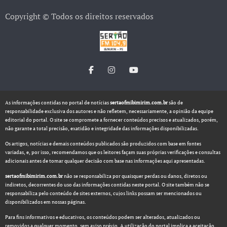
Copyright © Todos os direitos reservados
As informações contidas no portal de notícias
sertaofmibimirim.com.br
são de
responsabilidade exclusiva dos autores e não refletem, necessariamente, a opinião da equipe
editorial do portal. O site se compromete a fornecer conteúdos precisos e atualizados, porém,
não garante a total precisão, exatidão e integridade das informações disponibilizadas.
Os artigos, notícias e demais conteúdos publicados são produzidos com base em fontes
variadas, e, por isso, recomendamos que os leitores façam suas próprias verificações e consultas
adicionais antes de tomar qualquer decisão com base nas informações aqui apresentadas.
sertaofmibimirim.com.br
não se responsabiliza por quaisquer perdas ou danos, diretos ou
indiretos, decorrentes do uso das informações contidas neste portal. O site também não se
responsabiliza pelo conteúdo de sites externos, cujos links possam ser mencionados ou
disponibilizados em nossas páginas.
Para fins informativos e educativos, os conteúdos podem ser alterados, atualizados ou
removidos a qualquer momento, sem aviso prévio. A utilização do portal implica a aceitação