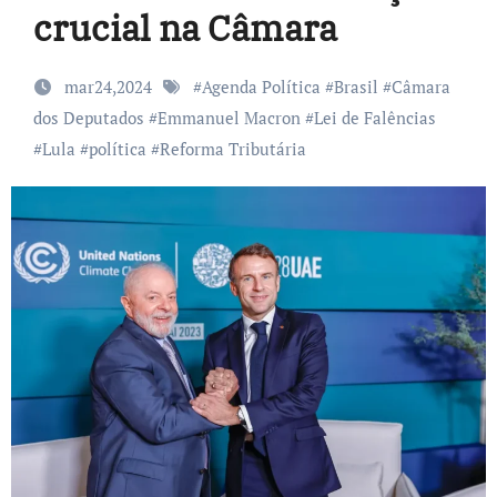
crucial na Câmara
mar24,2024
#
Agenda Política
#
Brasil
#
Câmara
dos Deputados
#
Emmanuel Macron
#
Lei de Falências
#
Lula
#
política
#
Reforma Tributária