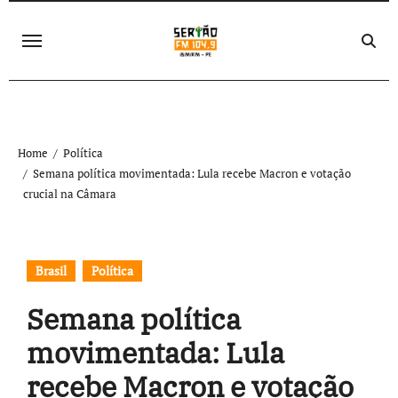
Skip
to
content
Home
Política
Semana política movimentada: Lula recebe Macron e votação
crucial na Câmara
Brasil
Política
Semana política
movimentada: Lula
recebe Macron e votação