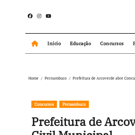
Skip
to
content
Início
Educação
Concursos
P
Home
Pernambuco
Prefeitura de Arcoverde abre Concu
Concursos
Pernambuco
Prefeitura de Arco