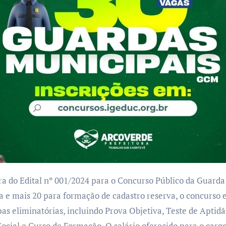
 e mais 20 para formação de cadastro reserva, o concurso es
as eliminatórias, incluindo Prova Objetiva, Teste de Aptidã
Social e Curso de Formação. O salário oferecido para o carg