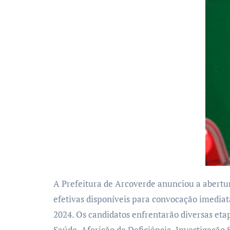
A Prefeitura de Arcoverde anunciou a abertura do Edital nº 001/2024 para o Concurso Público da Guarda Civil Municipal (GCM). Com 30 vagas
efetivas disponíveis para convocação imediata
2024. Os candidatos enfrentarão diversas etap
Saúde, Aferição de Deficiência, Investigação 