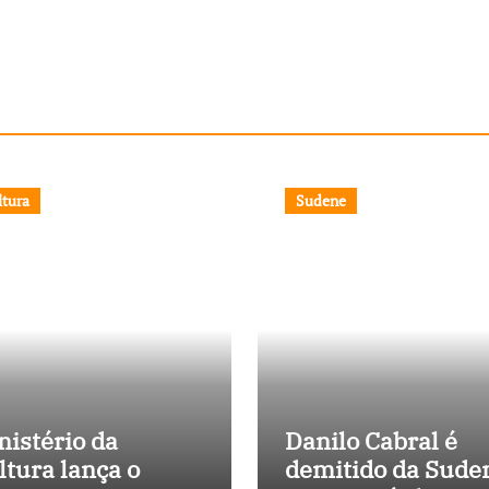
ltura
Sudene
nistério da
Danilo Cabral é
ltura lança o
demitido da Sude