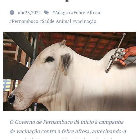
abr23,2024
#
Adagro
#
Febre Aftosa
#
Pernambuco
#
Saúde Animal
#
vacinação
O Governo de Pernambuco dá início à campanha
de vacinação contra a febre aftosa, antecipando-a