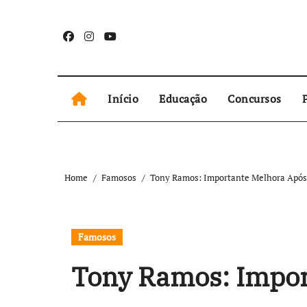
Skip
to
content
Início
Educação
Concursos
P
Home
Famosos
Tony Ramos: Importante Melhora Após 
Famosos
Tony Ramos: Impor