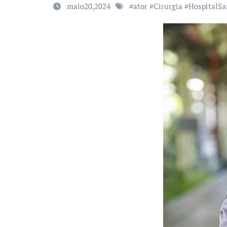
maio20,2024
#
ator
#
Cirurgia
#
HospitalSa