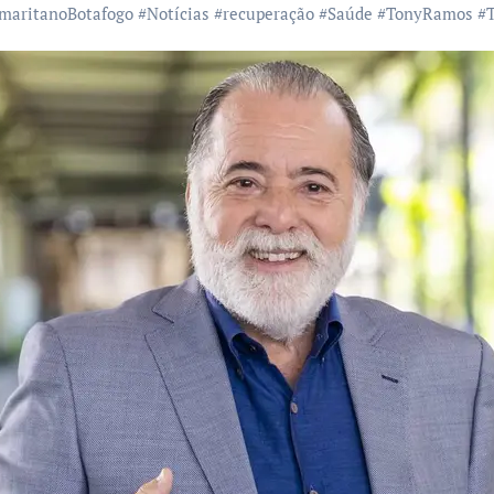
maritanoBotafogo
#
Notícias
#
recuperação
#
Saúde
#
TonyRamos
#