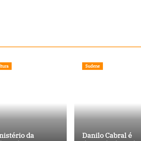
ltura
Sudene
nistério da
Danilo Cabral é