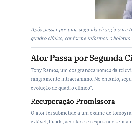
Após passar por uma segunda cirurgia para tratar um sangramento intracraniano, o ator Tony Ramos apresentou uma significativa melhora em seu
quadro clínico, conforme informou o boletim
Ator Passa por Segunda C
Tony Ramos, um dos grandes nomes da televis
sangramento intracraniano. No entanto, seg
evolução do quadro clínico”.
Recuperação Promissora
O ator foi submetido a um exame de tomograf
estável, lúcido, acordado e respirando sem a 