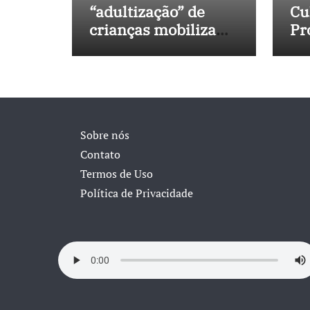
“adultização” de
Cu
crianças mobiliza
Pr
sociedade e
No
pressiona Congresso
in
40
Sobre nós
Contato
Termos de Uso
Política de Privacidade