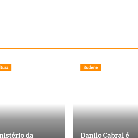
ltura
Sudene
nistério da
Danilo Cabral é