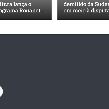
ltura lança o
demitido da Sude
ograma Rouanet
em meio à disput
rdeste com
política e pressão
vestimento de R$
outros estados
 milhões