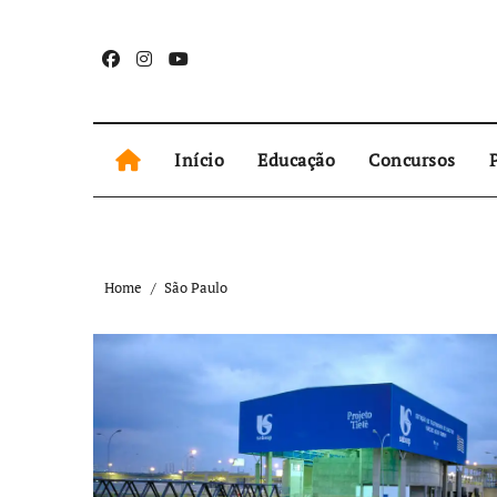
Skip
to
content
Início
Educação
Concursos
P
Home
São Paulo