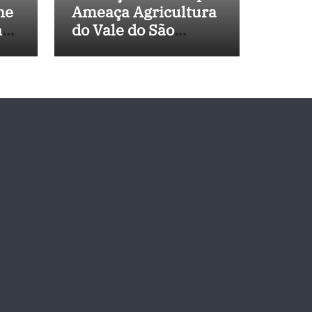
ne
Ameaça Agricultura
a
do Vale do São
 de
Francisco, e
Políticos Buscam
Soluções