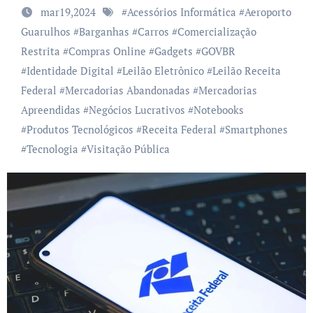
mar19,2024
#
Acessórios Informática
#
Aeroporto
Guarulhos
#
Barganhas
#
Carros
#
Comercialização
Restrita
#
Compras Online
#
Gadgets
#
GOVBR
#
Identidade Digital
#
Leilão Eletrônico
#
Leilão Receita
Federal
#
Mercadorias Abandonadas
#
Mercadorias
Apreendidas
#
Negócios Lucrativos
#
Notebooks
#
Produtos Tecnológicos
#
Receita Federal
#
Smartphones
#
Tecnologia
#
Visitação Pública