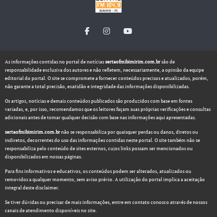
As informações contidas no portal de notícias
sertaofmibimirim.com.br
são de
responsabilidade exclusiva dos autores e não refletem, necessariamente, a opinião da equipe
editorial do portal. O site se compromete a fornecer conteúdos precisos e atualizados, porém,
não garante a total precisão, exatidão e integridade das informações disponibilizadas.
Os artigos, notícias e demais conteúdos publicados são produzidos com base em fontes
variadas, e, por isso, recomendamos que os leitores façam suas próprias verificações e consultas
adicionais antes de tomar qualquer decisão com base nas informações aqui apresentadas.
sertaofmibimirim.com.br
não se responsabiliza por quaisquer perdas ou danos, diretos ou
indiretos, decorrentes do uso das informações contidas neste portal. O site também não se
responsabiliza pelo conteúdo de sites externos, cujos links possam ser mencionados ou
disponibilizados em nossas páginas.
Para fins informativos e educativos, os conteúdos podem ser alterados, atualizados ou
removidos a qualquer momento, sem aviso prévio. A utilização do portal implica a aceitação
integral deste disclaimer.
Se tiver dúvidas ou precisar de mais informações, entre em contato conosco através de nossos
canais de atendimento disponíveis no site.