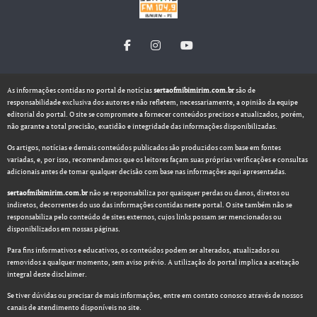
As informações contidas no portal de notícias
sertaofmibimirim.com.br
são de
responsabilidade exclusiva dos autores e não refletem, necessariamente, a opinião da equipe
editorial do portal. O site se compromete a fornecer conteúdos precisos e atualizados, porém,
não garante a total precisão, exatidão e integridade das informações disponibilizadas.
Os artigos, notícias e demais conteúdos publicados são produzidos com base em fontes
variadas, e, por isso, recomendamos que os leitores façam suas próprias verificações e consultas
adicionais antes de tomar qualquer decisão com base nas informações aqui apresentadas.
sertaofmibimirim.com.br
não se responsabiliza por quaisquer perdas ou danos, diretos ou
indiretos, decorrentes do uso das informações contidas neste portal. O site também não se
responsabiliza pelo conteúdo de sites externos, cujos links possam ser mencionados ou
disponibilizados em nossas páginas.
Para fins informativos e educativos, os conteúdos podem ser alterados, atualizados ou
removidos a qualquer momento, sem aviso prévio. A utilização do portal implica a aceitação
integral deste disclaimer.
Se tiver dúvidas ou precisar de mais informações, entre em contato conosco através de nossos
canais de atendimento disponíveis no site.