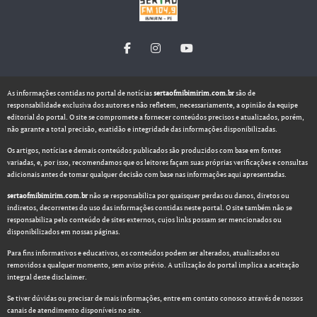
As informações contidas no portal de notícias
sertaofmibimirim.com.br
são de
responsabilidade exclusiva dos autores e não refletem, necessariamente, a opinião da equipe
editorial do portal. O site se compromete a fornecer conteúdos precisos e atualizados, porém,
não garante a total precisão, exatidão e integridade das informações disponibilizadas.
Os artigos, notícias e demais conteúdos publicados são produzidos com base em fontes
variadas, e, por isso, recomendamos que os leitores façam suas próprias verificações e consultas
adicionais antes de tomar qualquer decisão com base nas informações aqui apresentadas.
sertaofmibimirim.com.br
não se responsabiliza por quaisquer perdas ou danos, diretos ou
indiretos, decorrentes do uso das informações contidas neste portal. O site também não se
responsabiliza pelo conteúdo de sites externos, cujos links possam ser mencionados ou
disponibilizados em nossas páginas.
Para fins informativos e educativos, os conteúdos podem ser alterados, atualizados ou
removidos a qualquer momento, sem aviso prévio. A utilização do portal implica a aceitação
integral deste disclaimer.
Se tiver dúvidas ou precisar de mais informações, entre em contato conosco através de nossos
canais de atendimento disponíveis no site.