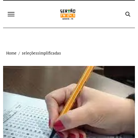
Skip
to
content
Home
seleçõessimplificadas