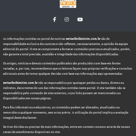
As informações contidas no portal de notícias
sertaofmibimirim.com.br
são de
responsabilidade exclusiva dos autores e não refletem, necessariamente, a opinião da equipe
editorial do portal. O site se compromete a fornecer conteúdos precisos e atualizados, porém,
não garante a total precisão, exatidão e integridade das informações disponibilizadas.
Os artigos, notícias e demais conteúdos publicados são produzidos com base em fontes
variadas, e, por isso, recomendamos que os leitores façam suas próprias verificações e consultas
adicionais antes de tomar qualquer decisão com base nas informações aqui apresentadas.
sertaofmibimirim.com.br
não se responsabiliza por quaisquer perdas ou danos, diretos ou
indiretos, decorrentes do uso das informações contidas neste portal. O site também não se
responsabiliza pelo conteúdo de sites externos, cujos links possam ser mencionados ou
disponibilizados em nossas páginas.
Para fins informativos e educativos, os conteúdos podem ser alterados, atualizados ou
removidos a qualquer momento, sem aviso prévio. A utilização do portal implica a aceitação
integral deste disclaimer.
Se tiver dúvidas ou precisar de mais informações, entre em contato conosco através de nossos
canais de atendimento disponíveis no site.