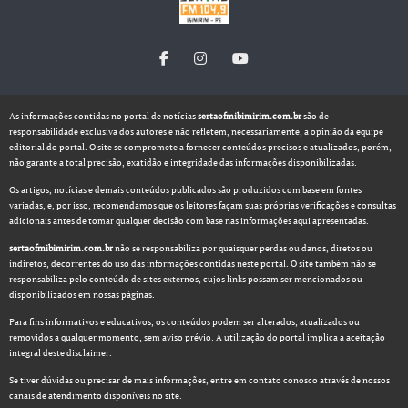
As informações contidas no portal de notícias
sertaofmibimirim.com.br
são de
responsabilidade exclusiva dos autores e não refletem, necessariamente, a opinião da equipe
editorial do portal. O site se compromete a fornecer conteúdos precisos e atualizados, porém,
não garante a total precisão, exatidão e integridade das informações disponibilizadas.
Os artigos, notícias e demais conteúdos publicados são produzidos com base em fontes
variadas, e, por isso, recomendamos que os leitores façam suas próprias verificações e consultas
adicionais antes de tomar qualquer decisão com base nas informações aqui apresentadas.
sertaofmibimirim.com.br
não se responsabiliza por quaisquer perdas ou danos, diretos ou
indiretos, decorrentes do uso das informações contidas neste portal. O site também não se
responsabiliza pelo conteúdo de sites externos, cujos links possam ser mencionados ou
disponibilizados em nossas páginas.
Para fins informativos e educativos, os conteúdos podem ser alterados, atualizados ou
removidos a qualquer momento, sem aviso prévio. A utilização do portal implica a aceitação
integral deste disclaimer.
Se tiver dúvidas ou precisar de mais informações, entre em contato conosco através de nossos
canais de atendimento disponíveis no site.