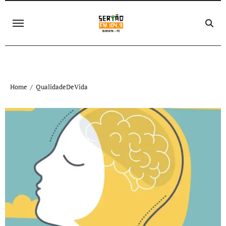
Skip
to
content
Home
QualidadeDeVida