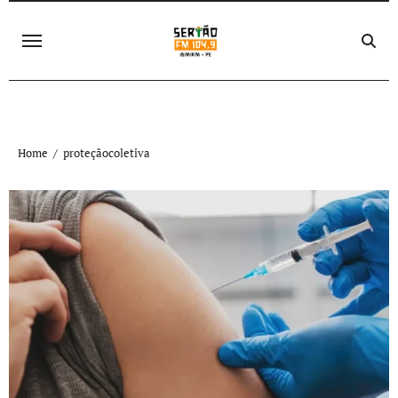
Skip
to
content
Home
proteçãocoletiva