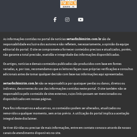
As informações contidas no portal de notícias
sertaofmibimirim.com.br
são de
responsabilidade exclusiva dos autores e não refletem, necessariamente, a opinião da equipe
editorial do portal. O site se compromete a fornecer conteúdos precisos e atualizados, porém,
não garante a total precisão, exatidão e integridade das informações disponibilizadas.
Os artigos, notícias e demais conteúdos publicados são produzidos com base em fontes
variadas, e, por isso, recomendamos que os leitores façam suas próprias verificações e consultas
adicionais antes de tomar qualquer decisão com base nas informações aqui apresentadas.
sertaofmibimirim.com.br
não se responsabiliza por quaisquer perdas ou danos, diretos ou
indiretos, decorrentes do uso das informações contidas neste portal. O site também não se
responsabiliza pelo conteúdo de sites externos, cujos links possam ser mencionados ou
disponibilizados em nossas páginas.
Para fins informativos e educativos, os conteúdos podem ser alterados, atualizados ou
removidos a qualquer momento, sem aviso prévio. A utilização do portal implica a aceitação
integral deste disclaimer.
Se tiver dúvidas ou precisar de mais informações, entre em contato conosco através de nossos
canais de atendimento disponíveis no site.