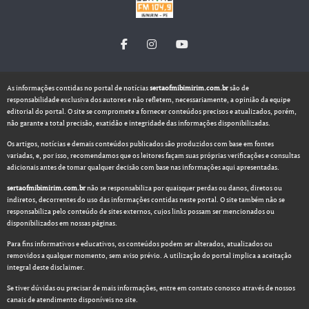
As informações contidas no portal de notícias
sertaofmibimirim.com.br
são de
responsabilidade exclusiva dos autores e não refletem, necessariamente, a opinião da equipe
editorial do portal. O site se compromete a fornecer conteúdos precisos e atualizados, porém,
não garante a total precisão, exatidão e integridade das informações disponibilizadas.
Os artigos, notícias e demais conteúdos publicados são produzidos com base em fontes
variadas, e, por isso, recomendamos que os leitores façam suas próprias verificações e consultas
adicionais antes de tomar qualquer decisão com base nas informações aqui apresentadas.
sertaofmibimirim.com.br
não se responsabiliza por quaisquer perdas ou danos, diretos ou
indiretos, decorrentes do uso das informações contidas neste portal. O site também não se
responsabiliza pelo conteúdo de sites externos, cujos links possam ser mencionados ou
disponibilizados em nossas páginas.
Para fins informativos e educativos, os conteúdos podem ser alterados, atualizados ou
removidos a qualquer momento, sem aviso prévio. A utilização do portal implica a aceitação
integral deste disclaimer.
Se tiver dúvidas ou precisar de mais informações, entre em contato conosco através de nossos
canais de atendimento disponíveis no site.