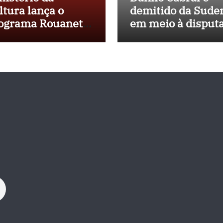
ltura lança o
demitido da Sude
ograma Rouanet
em meio à disput
rdeste com
política e pressão
vestimento de R$
outros estados
 milhões