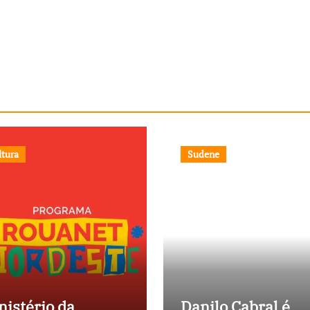
ltura
Sudene
nistério da
Danilo Cabral é