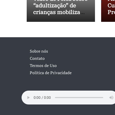
“adultização” de
Cu
crianças mobiliza
Pr
sociedade e
No
pressiona Congresso
in
40
Sobre nós
Contato
Termos de Uso
Política de Privacidade