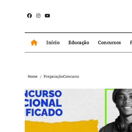
Skip
to
content
Início
Educação
Concursos
P
Home
PreparaçãoConcurso