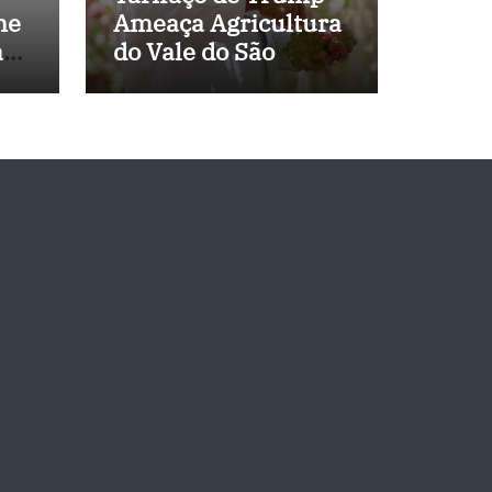
ne
Ameaça Agricultura
a
do Vale do São
 de
Francisco, e
Políticos Buscam
Soluções