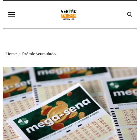
Skip
to
content
Home
PrêmioAcumulado