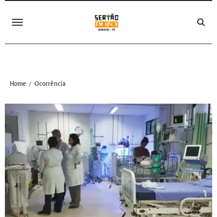
Skip
to
content
Home
Ocorrência