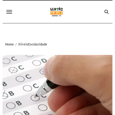
Skip
to
content
Home
NíveisEscolaridade