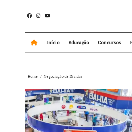
Skip
to
content
Início
Educação
Concursos
P
Home
Negociação de Dívidas