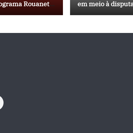
ograma Rouanet
em meio à disput
rdeste com
política e pressão
vestimento de R$
outros estados
 milhões