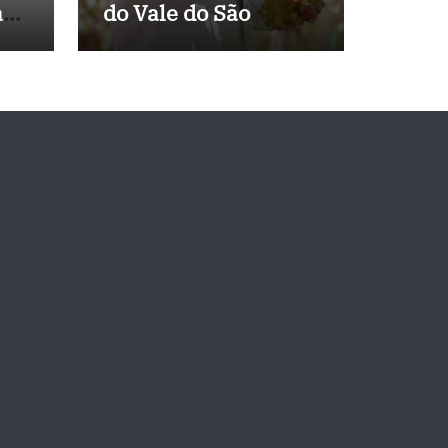
a
do Vale do São
 de
Francisco, e
Políticos Buscam
Soluções