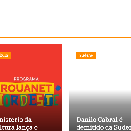
ltura
Sudene
nistério da
Danilo Cabral é
ltura lança o
demitido da Sude