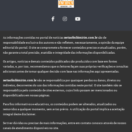
As informações contidas no portal de notícias
sertaofmibimirim.com.br
são de
responsabilidade exclusiva dos autores e não refletem, necessariamente, a opinião da equipe
editorial do portal. O site se compromete a fornecer conteúdos precisos e atualizados, porém,
não garante a total precisão, exatidão e integridade das informações disponibilizadas.
Os artigos, notícias e demais conteúdos publicados são produzidos com base em fontes
variadas, e, por isso, recomendamos que os leitores façam suas próprias verificações e consultas
adicionais antes de tomar qualquer decisão com base nas informações aqui apresentadas.
sertaofmibimirim.com.br
não se responsabiliza por quaisquer perdas ou danos, diretos ou
indiretos, decorrentes do uso das informações contidas neste portal. O site também não se
responsabiliza pelo conteúdo de sites externos, cujos links possam ser mencionados ou
disponibilizados em nossas páginas.
Para fins informativos e educativos, os conteúdos podem ser alterados, atualizados ou
removidos a qualquer momento, sem aviso prévio. A utilização do portal implica a aceitação
integral deste disclaimer.
Se tiver dúvidas ou precisar de mais informações, entre em contato conosco através de nossos
canais de atendimento disponíveis no site.