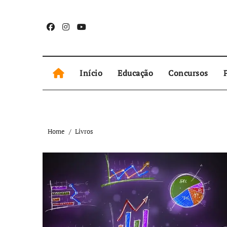
Skip
to
content
Início
Educação
Concursos
P
Home
Livros