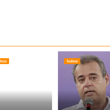
ltura
Sudene