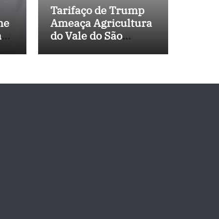
Tarifaço de Trump
ne
Ameaça Agricultura
a
do Vale do São
 de
Francisco, e
Políticos Buscam
Soluções