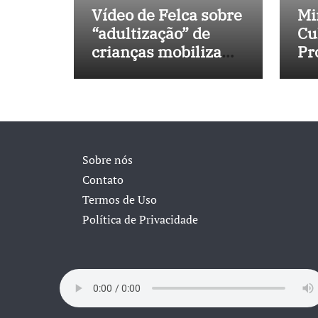
Vídeo de Felca sobre
Mi
“adultização” de
Cu
crianças mobiliza
Pr
sociedade e
No
pressiona Congresso
in
40
Sobre nós
Contato
Termos de Uso
Política de Privacidade