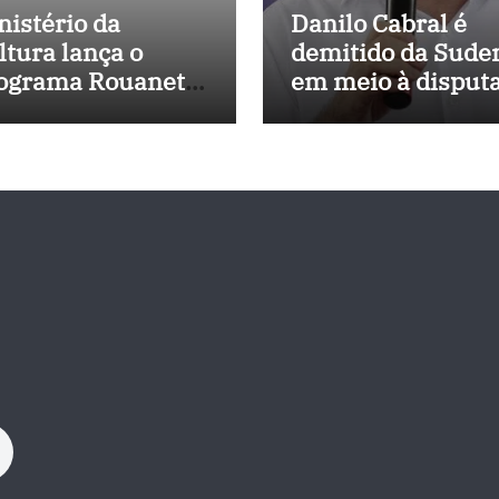
nistério da
Danilo Cabral é
ltura lança o
demitido da Sude
ograma Rouanet
em meio à disput
rdeste com
política e pressão
vestimento de R$
outros estados
 milhões