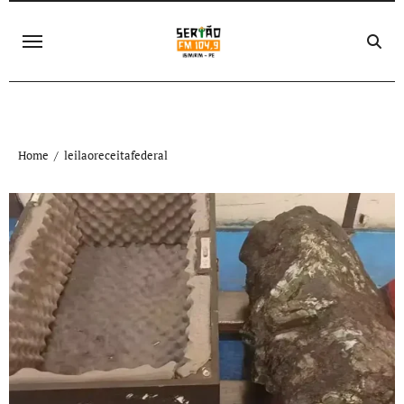
Skip
to
content
Home
leilaoreceitafederal