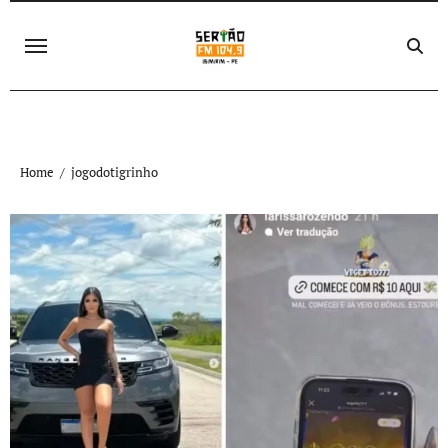
Skip
to
content
Home
jogodotigrinho