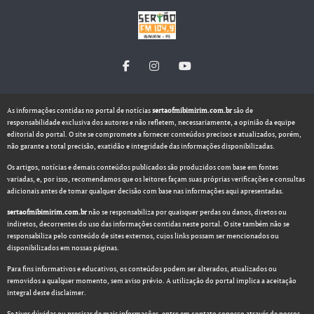
As informações contidas no portal de notícias
sertaofmibimirim.com.br
são de
responsabilidade exclusiva dos autores e não refletem, necessariamente, a opinião da equipe
editorial do portal. O site se compromete a fornecer conteúdos precisos e atualizados, porém,
não garante a total precisão, exatidão e integridade das informações disponibilizadas.
Os artigos, notícias e demais conteúdos publicados são produzidos com base em fontes
variadas, e, por isso, recomendamos que os leitores façam suas próprias verificações e consultas
adicionais antes de tomar qualquer decisão com base nas informações aqui apresentadas.
sertaofmibimirim.com.br
não se responsabiliza por quaisquer perdas ou danos, diretos ou
indiretos, decorrentes do uso das informações contidas neste portal. O site também não se
responsabiliza pelo conteúdo de sites externos, cujos links possam ser mencionados ou
disponibilizados em nossas páginas.
Para fins informativos e educativos, os conteúdos podem ser alterados, atualizados ou
removidos a qualquer momento, sem aviso prévio. A utilização do portal implica a aceitação
integral deste disclaimer.
Se tiver dúvidas ou precisar de mais informações, entre em contato conosco através de nossos