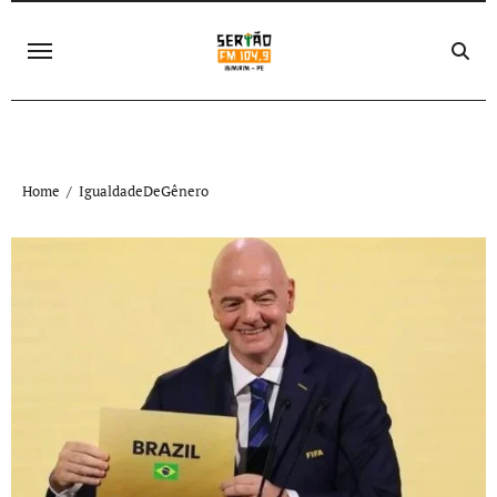
Skip
to
content
Home
IgualdadeDeGênero