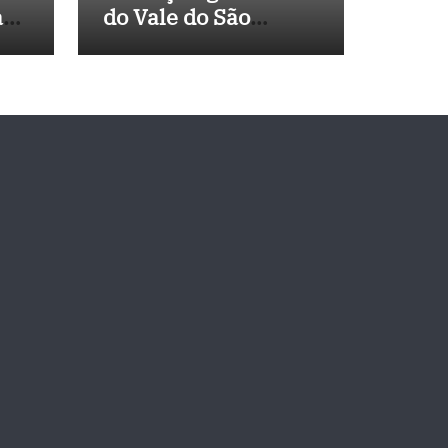
a
do Vale do São
 de
Francisco, e
Políticos Buscam
Soluções