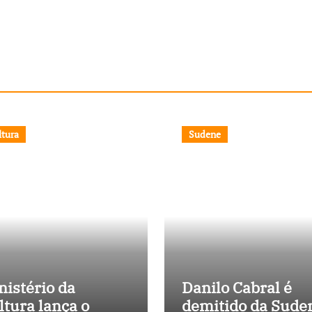
ltura
Sudene
nistério da
Danilo Cabral é
ltura lança o
demitido da Sude