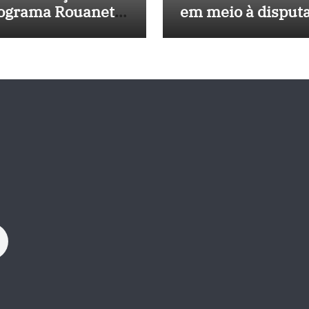
ograma Rouanet
em meio à disput
rdeste com
política e pressão
vestimento de R$
outros estados
 milhões