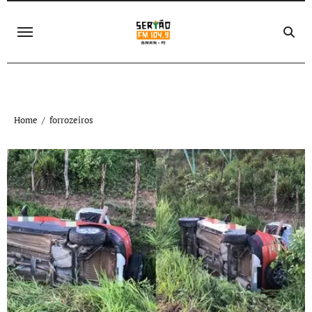
Skip
to
content
Home
forrozeiros