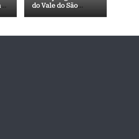
a
do Vale do São
 de
Francisco, e
Políticos Buscam
Soluções