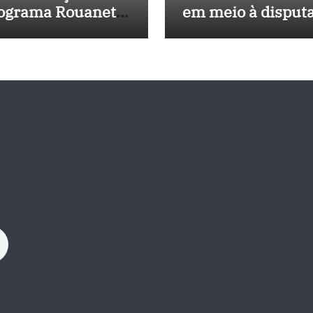
ograma Rouanet
em meio à disput
rdeste com
política e pressão
vestimento de R$
outros estados
 milhões