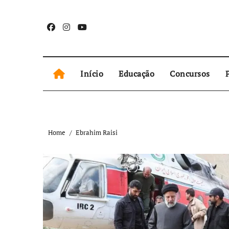
Skip
to
content
Início
Educação
Concursos
P
Home
Ebrahim Raisi