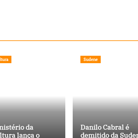
ltura
Sudene
nistério da
Danilo Cabral é
ltura lança o
demitido da Sude