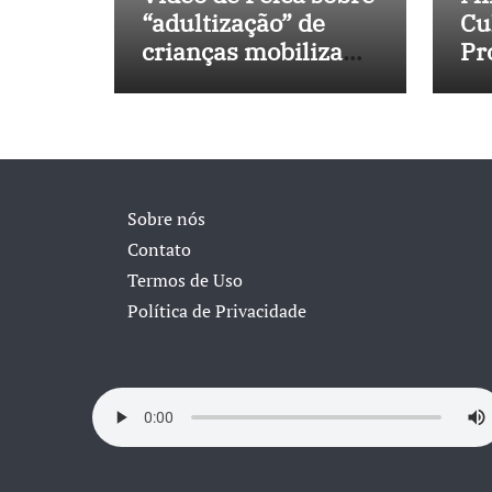
“adultização” de
Cu
crianças mobiliza
Pr
sociedade e
No
pressiona Congresso
in
40
Sobre nós
Contato
Termos de Uso
Política de Privacidade