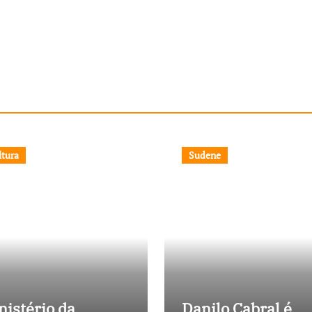
ltura
Sudene
nistério da
Danilo Cabral é