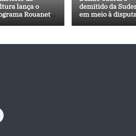
ltura lança o
demitido da Sude
ograma Rouanet
em meio à disput
rdeste com
política e pressão
vestimento de R$
outros estados
 milhões