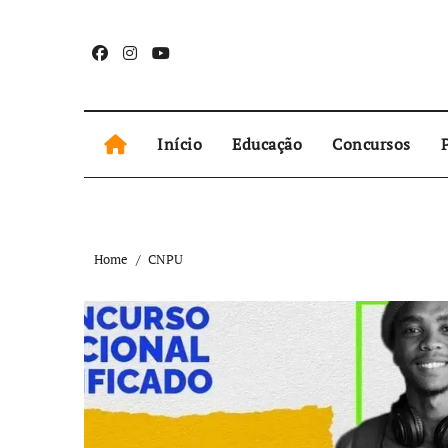
Skip
to
content
Início
Educação
Concursos
P
Home
CNPU