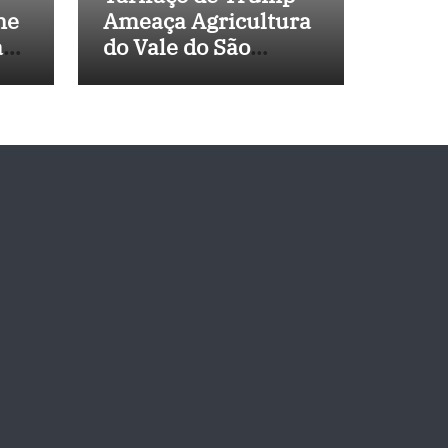
ne
Ameaça Agricultura
a
do Vale do São
 de
Francisco, e
Políticos Buscam
Soluções